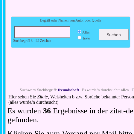
Begriff oder Namen von Autor oder Quelle
Alles
Texte
Suchbegriff 3 - 25 Zeichen
Suchwort/ Suchbegriff:
freundschaft
- Es wurde/n durchsucht:
alles
- D
Hier sehen Sie
Zitate
, Weisheiten b.z.w. Sprüche bekannter Perso
(alles wurde/n durchsucht)
Es wurden
36
Ergebnisse in der zitat-
gefunden.
Klicken Sie zum Versand per Mail bitt