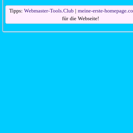
Tipps:
Webmaster-Tools.Club
|
meine-erste-homepage.c
für die Webseite!