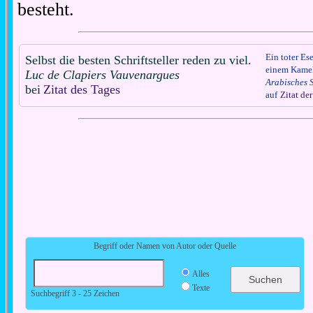
besteht.
Ein toter Ese
Selbst die besten Schriftsteller reden zu viel.
einem Kamel 
Luc de Clapiers Vauvenargues
Arabisches 
bei
Zitat des Tages
auf
Zitat de
Begriff oder Namen von Autor oder Quelle
Alles
Texte
Suchbegriff 3 - 25 Zeichen