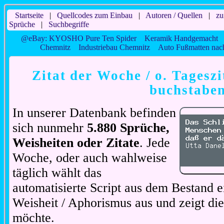
Startseite
|
Quellcodes zum Einbau
|
Autoren / Quellen
|
zu
Sprüche
|
Suchbegriffe
@eBay: KYOSHO Pure Ten Spider
Keramik Handgemacht
Chemnitz
Industriebau Chemnitz
Auto Fußmatten na
Zitat der Woche / o. Tageszi
buchstabe
In unserer Datenbank befinden
sich nunmehr
5.880 Sprüche,
Weisheiten oder Zitate
. Jede
Woche, oder auch wahlweise
täglich wählt das
automatisierte Script aus dem Bestand ei
Weisheit / Aphorismus aus und zeigt di
möchte.