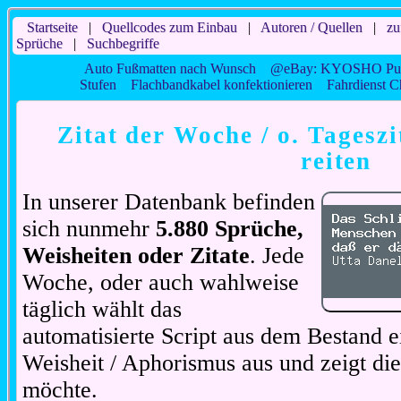
Startseite
|
Quellcodes zum Einbau
|
Autoren / Quellen
|
zu
Sprüche
|
Suchbegriffe
Auto Fußmatten nach Wunsch
@eBay: KYOSHO Pure
Stufen
Flachbandkabel konfektionieren
Fahrdienst C
Zitat der Woche / o. Tageszi
reiten
In unserer Datenbank befinden
sich nunmehr
5.880 Sprüche,
Weisheiten oder Zitate
. Jede
Woche, oder auch wahlweise
täglich wählt das
automatisierte Script aus dem Bestand ei
Weisheit / Aphorismus aus und zeigt di
möchte.