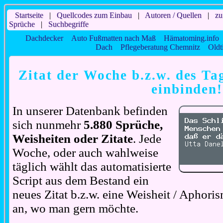
Startseite
|
Quellcodes zum Einbau
|
Autoren / Quellen
|
zu
Sprüche
|
Suchbegriffe
Dachdecker
Auto Fußmatten nach Maß
Hämatoming.info
Dach
Pflegeberatung Chemnitz
Oldt
Zitat der Woche b.z.w. des Ta
einbinden!
In unserer Datenbank befinden
sich nunmehr
5.880 Sprüche,
Weisheiten oder Zitate
. Jede
Woche, oder auch wahlweise
täglich wählt das automatisierte
Script aus dem Bestand ein
neues Zitat b.z.w. eine Weisheit / Aphori
an, wo man gern möchte.