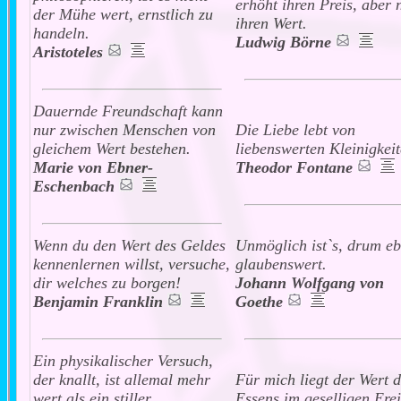
erhöht ihren Preis, aber 
der Mühe wert, ernstlich zu
ihren Wert.
handeln.
Ludwig Börne
Aristoteles
Dauernde Freundschaft kann
nur zwischen Menschen von
Die Liebe lebt von
gleichem Wert bestehen.
liebenswerten Kleinigkeit
Marie von Ebner-
Theodor Fontane
Eschenbach
Wenn du den Wert des Geldes
Unmöglich ist`s, drum e
kennenlernen willst, versuche,
glaubenswert.
dir welches zu borgen!
Johann Wolfgang von
Benjamin Franklin
Goethe
Ein physikalischer Versuch,
der knallt, ist allemal mehr
Für mich liegt der Wert d
wert als ein stiller.
Essens im geselligen Erei