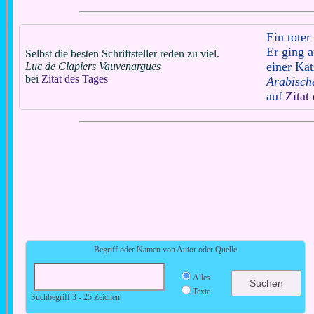
Ein toter
Er ging 
Selbst die besten Schriftsteller reden zu viel.
einer Kat
Luc de Clapiers Vauvenargues
bei
Zitat des Tages
Arabisch
auf
Zitat
Begriff oder Namen von Autor oder Quelle
Alles
Texte
Suchbegriff 3 - 25 Zeichen