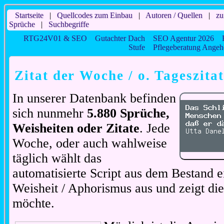
Startseite
|
Quellcodes zum Einbau
|
Autoren / Quellen
|
zu
Sprüche
|
Suchbegriffe
RTG24V01 & SEO
Gutachter Dach
SEO Agentur 2026
Stufe
Pflegeberatung Angeh
Zitat der Woche / o. Tageszita
In unserer Datenbank befinden
sich nunmehr
5.880 Sprüche,
Weisheiten oder Zitate
. Jede
Woche, oder auch wahlweise
täglich wählt das
automatisierte Script aus dem Bestand ei
Weisheit / Aphorismus aus und zeigt di
möchte.