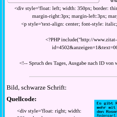
ww
<div style='float: left; width: 350px; border: thi
margin-right:3px; margin-left:3px; ma
<p style='text-align: center; font-style: italic
<?PHP include("http://www.zitat
id=4502&anzeigen=1&text=0
<!-- Spruch des Tages, Ausgabe nach ID von 
Bild, schwarze Schrift:
Quellcode:
<div style='float: right; width: