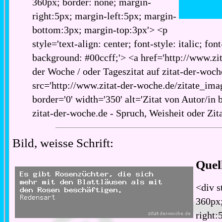
360px; border: none; margin-
right:5px; margin-left:5px; margin-
bottom:3px; margin-top:3px'> <p
style='text-align: center; font-style: italic; fon
background: #00ccff;'> <a href='http://www.zita
der Woche / oder Tageszitat auf zitat-der-woch
src='http://www.zitat-der-woche.de/zitate_imag
border='0' width='350' alt='Zitat von Autor/in 
zitat-der-woche.de - Spruch, Weisheit oder Zit
Bild, weisse Schrift:
Quel
<div s
360px;
right: