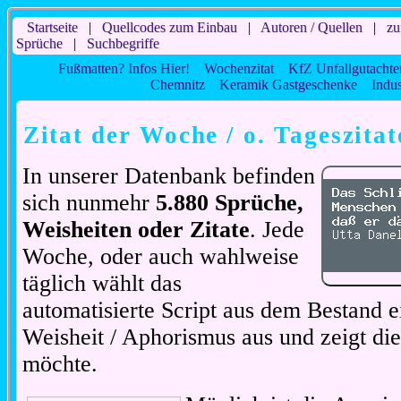
Startseite
|
Quellcodes zum Einbau
|
Autoren / Quellen
|
zu
Sprüche
|
Suchbegriffe
Fußmatten? Infos Hier!
Wochenzitat
KfZ Unfallgutachte
Chemnitz
Keramik Gastgeschenke
Indus
Zitat der Woche / o. Tageszitat
In unserer Datenbank befinden
sich nunmehr
5.880 Sprüche,
Weisheiten oder Zitate
. Jede
Woche, oder auch wahlweise
täglich wählt das
automatisierte Script aus dem Bestand ei
Weisheit / Aphorismus aus und zeigt di
möchte.