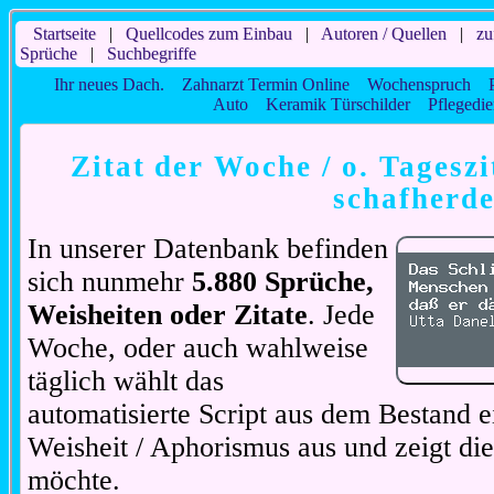
Startseite
|
Quellcodes zum Einbau
|
Autoren / Quellen
|
zu
Sprüche
|
Suchbegriffe
Ihr neues Dach.
Zahnarzt Termin Online
Wochenspruch
Auto
Keramik Türschilder
Pflegedie
Zitat der Woche / o. Tageszi
schafherd
In unserer Datenbank befinden
sich nunmehr
5.880 Sprüche,
Weisheiten oder Zitate
. Jede
Woche, oder auch wahlweise
täglich wählt das
automatisierte Script aus dem Bestand ei
Weisheit / Aphorismus aus und zeigt di
möchte.