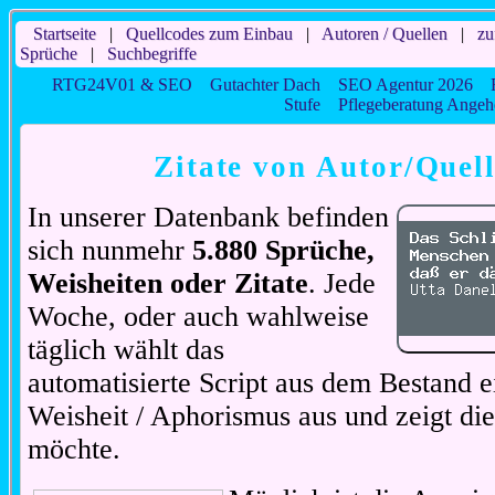
Startseite
|
Quellcodes zum Einbau
|
Autoren / Quellen
|
zu
Sprüche
|
Suchbegriffe
RTG24V01 & SEO
Gutachter Dach
SEO Agentur 2026
Stufe
Pflegeberatung Angeh
Zitate von Autor/Quell
In unserer Datenbank befinden
sich nunmehr
5.880 Sprüche,
Weisheiten oder Zitate
. Jede
Woche, oder auch wahlweise
täglich wählt das
automatisierte Script aus dem Bestand ei
Weisheit / Aphorismus aus und zeigt di
möchte.