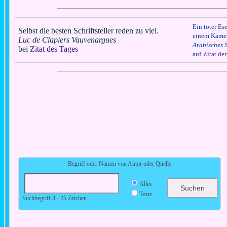
Ein toter Ese
Selbst die besten Schriftsteller reden zu viel.
einem Kamel 
Luc de Clapiers Vauvenargues
Arabisches 
bei
Zitat des Tages
auf
Zitat de
Begriff oder Namen von Autor oder Quelle
Alles
Texte
Suchbegriff 3 - 25 Zeichen