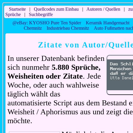
Startseite
|
Quellcodes zum Einbau
|
Autoren / Quellen
|
zu
Sprüche
|
Suchbegriffe
@eBay: KYOSHO Pure Ten Spider
Keramik Handgemacht
Chemnitz
Industriebau Chemnitz
Auto Fußmatten na
Zitate von Autor/Quelle
In unserer Datenbank befinden
sich nunmehr
5.880 Sprüche,
Weisheiten oder Zitate
. Jede
Woche, oder auch wahlweise
täglich wählt das
automatisierte Script aus dem Bestand ei
Weisheit / Aphorismus aus und zeigt di
möchte.