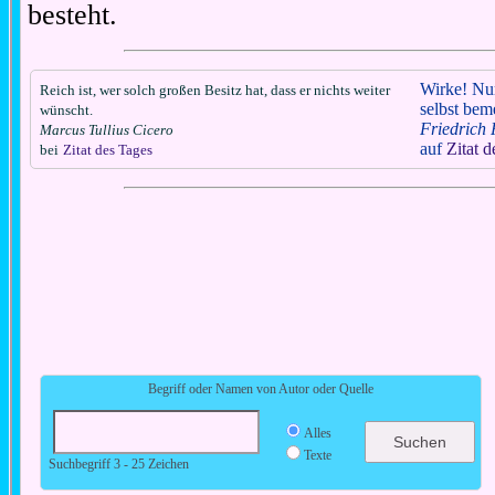
besteht.
Wirke! Nu
Reich ist, wer solch großen Besitz hat, dass er nichts weiter
selbst bem
wünscht.
Friedrich 
Marcus Tullius Cicero
auf
Zitat 
bei
Zitat des Tages
Begriff oder Namen von Autor oder Quelle
Alles
Texte
Suchbegriff 3 - 25 Zeichen