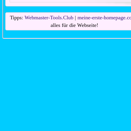
Tipps:
Webmaster-Tools.Club
|
meine-erste-homepage.c
alles für die Webseite!