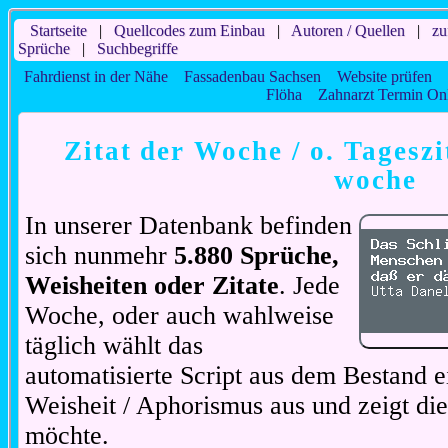
Startseite
|
Quellcodes zum Einbau
|
Autoren / Quellen
|
zu
Sprüche
|
Suchbegriffe
Fahrdienst in der Nähe
Fassadenbau Sachsen
Website prüfen
Flöha
Zahnarzt Termin On
Zitat der Woche / o. Tageszi
woche
In unserer Datenbank befinden
sich nunmehr
5.880 Sprüche,
Weisheiten oder Zitate
. Jede
Woche, oder auch wahlweise
täglich wählt das
automatisierte Script aus dem Bestand ei
Weisheit / Aphorismus aus und zeigt di
möchte.