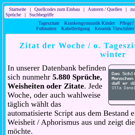
Startseite
|
Quellcodes zum Einbau
|
Autoren / Quellen
|
zu
Sprüche
|
Suchbegriffe
Tageszitate
Krankengymnastik Kinder
Pflege? 
Fußmatten
Kabelfertigung
Keramik Türschilder
Zitat der Woche / o. Tageszi
winter
In unserer Datenbank befinden
sich nunmehr
5.880 Sprüche,
Weisheiten oder Zitate
. Jede
Woche, oder auch wahlweise
täglich wählt das
automatisierte Script aus dem Bestand ei
Weisheit / Aphorismus aus und zeigt di
möchte.