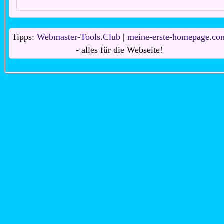
Tipps:
Webmaster-Tools.Club
|
meine-erste-homepage.co
- alles für die Webseite!