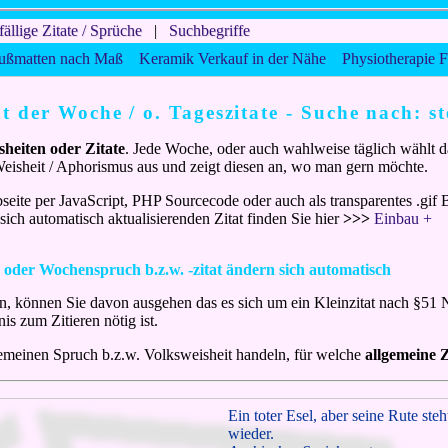
fällige Zitate / Sprüche
|
Suchbegriffe
ußmatten nach Maß
Keramik Verkauf in der Nähe
Physiotherapie F
at der Woche / o. Tageszitate - Suche nach: st
sheiten oder Zitate
. Jede Woche, oder auch wahlweise täglich wählt d
 Weisheit / Aphorismus aus und zeigt diesen an, wo man gern möchte.
seite per JavaScript, PHP Sourcecode oder auch als transparentes .gif B
ich automatisch aktualisierenden Zitat finden Sie hier
>>>
Einbau +
s oder Wochenspruch b.z.w. -zitat ändern sich automatisch
n, können Sie davon ausgehen das es sich um ein Kleinzitat nach §51 
is zum Zitieren nötig ist.
gemeinen Spruch b.z.w. Volksweisheit handeln, für welche
allgemeine Z
Ein toter Esel, aber seine Rute st
wieder.