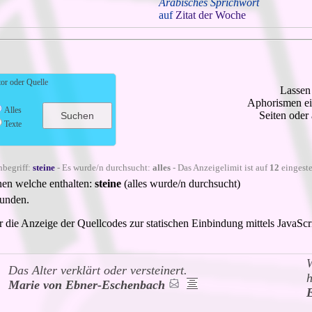
Arabisches Sprichwort
auf
Zitat der Woche
or oder Quelle
Lassen 
Aphorismen ein
Alles
Seiten oder
Texte
hbegriff:
steine
- Es wurde/n durchsucht:
alles
- Das Anzeigelimit ist auf
12
eingestel
nen welche enthalten:
steine
(alles wurde/n durchsucht)
funden.
ie Anzeige der Quellcodes zur statischen Einbindung mittels JavaScript
W
Das Alter verklärt oder versteinert.
h
Marie von Ebner-Eschenbach