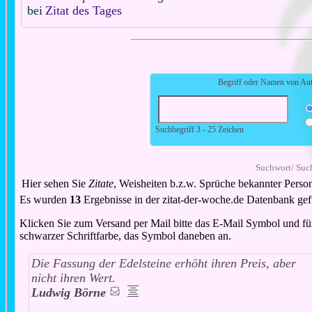
bei
Zitat des Tages
Begriff oder Namen von Aut
Suchbegriff 3 - 25 Zeichen
Suchwort/ Suc
Hier sehen Sie
Zitate
, Weisheiten b.z.w. Sprüche bekannter Perso
Es wurden
13
Ergebnisse in der zitat-der-woche.de Datenbank ge
Klicken Sie zum Versand per Mail bitte das E-Mail Symbol und für d
schwarzer Schriftfarbe, das Symbol daneben an.
Die Fassung der Edelsteine erhöht ihren Preis, aber
nicht ihren Wert.
Ludwig Börne