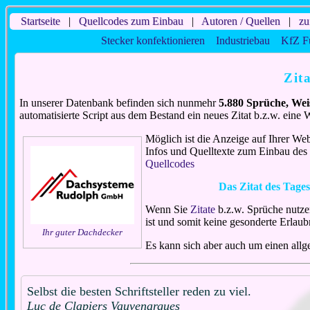
Startseite
|
Quellcodes zum Einbau
|
Autoren / Quellen
|
zu
Stecker konfektionieren
Industriebau
KfZ F
Zit
In unserer Datenbank befinden sich nunmehr
5.880 Sprüche, Wei
automatisierte Script aus dem Bestand ein neues Zitat b.z.w. eine
Möglich ist die Anzeige auf Ihrer Web
Infos und Quelltexte zum Einbau des s
Quellcodes
Das Zitat des Tage
Wenn Sie
Zitate
b.z.w. Sprüche nutze
ist und somit keine gesonderte Erlaubn
Ihr guter Dachdecker
Es kann sich aber auch um einen all
Selbst die besten Schriftsteller reden zu viel.
Luc de Clapiers Vauvenargues