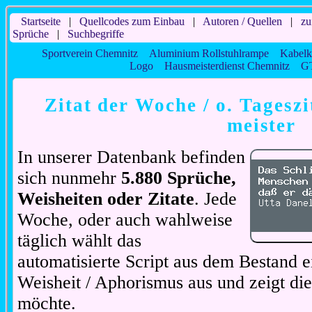
Startseite
|
Quellcodes zum Einbau
|
Autoren / Quellen
|
zu
Sprüche
|
Suchbegriffe
Sportverein Chemnitz
Aluminium Rollstuhlrampe
Kabelk
Logo
Hausmeisterdienst Chemnitz
GT
Zitat der Woche / o. Tageszi
meister
In unserer Datenbank befinden
sich nunmehr
5.880 Sprüche,
Weisheiten oder Zitate
. Jede
Woche, oder auch wahlweise
täglich wählt das
automatisierte Script aus dem Bestand ei
Weisheit / Aphorismus aus und zeigt di
möchte.