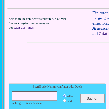
Ein toter
Er ging 
Selbst die besten Schriftsteller reden zu viel.
einer Kat
Luc de Clapiers Vauvenargues
bei
Zitat des Tages
Arabisch
auf
Zitat
Begriff oder Namen von Autor oder Quelle
Alles
Texte
Suchbegriff 3 - 25 Zeichen