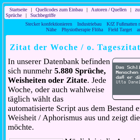
Startseite
|
Quellcodes zum Einbau
|
Autoren / Quellen
|
zu
Sprüche
|
Suchbegriffe
Stecker konfektionieren
Industriebau
KfZ Fußmatten 
Nähe
Physiotherapie Flöha
Field Target
a
Zitat der Woche / o. Tageszita
In unserer Datenbank befinden
sich nunmehr
5.880 Sprüche,
Weisheiten oder Zitate
. Jede
Woche, oder auch wahlweise
täglich wählt das
automatisierte Script aus dem Bestand ei
Weisheit / Aphorismus aus und zeigt di
möchte.