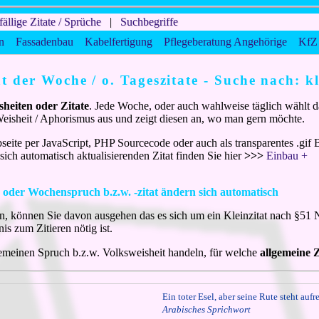
fällige Zitate / Sprüche
|
Suchbegriffe
n
Fassadenbau
Kabelfertigung
Pflegeberatung Angehörige
KfZ 
at der Woche / o. Tageszitate - Suche nach: k
sheiten oder Zitate
. Jede Woche, oder auch wahlweise täglich wählt d
 Weisheit / Aphorismus aus und zeigt diesen an, wo man gern möchte.
seite per JavaScript, PHP Sourcecode oder auch als transparentes .gif B
ich automatisch aktualisierenden Zitat finden Sie hier
>>>
Einbau +
s oder Wochenspruch b.z.w. -zitat ändern sich automatisch
n, können Sie davon ausgehen das es sich um ein Kleinzitat nach §51 
is zum Zitieren nötig ist.
gemeinen Spruch b.z.w. Volksweisheit handeln, für welche
allgemeine Z
Ein toter Esel, aber seine Rute steht auf
Arabisches Sprichwort