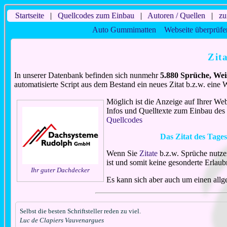
Startseite
|
Quellcodes zum Einbau
|
Autoren / Quellen
|
zu
Auto Gummimatten
Webseite überprüfe
Zit
In unserer Datenbank befinden sich nunmehr
5.880 Sprüche, Wei
automatisierte Script aus dem Bestand ein neues Zitat b.z.w. eine
Möglich ist die Anzeige auf Ihrer Web
Infos und Quelltexte zum Einbau des s
Quellcodes
Das Zitat des Tage
Wenn Sie
Zitate
b.z.w. Sprüche nutze
ist und somit keine gesonderte Erlaubn
Ihr guter Dachdecker
Es kann sich aber auch um einen all
Selbst die besten Schriftsteller reden zu viel.
Luc de Clapiers Vauvenargues