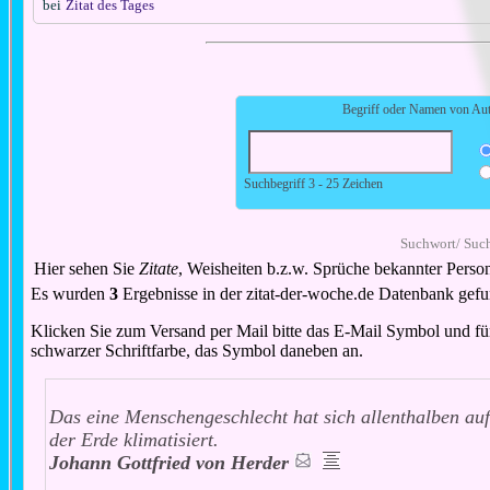
bei
Zitat des Tages
Begriff oder Namen von Aut
Suchbegriff 3 - 25 Zeichen
Suchwort/ Such
Hier sehen Sie
Zitate
, Weisheiten b.z.w. Sprüche bekannter Perso
Es wurden
3
Ergebnisse in der zitat-der-woche.de Datenbank gef
Klicken Sie zum Versand per Mail bitte das E-Mail Symbol und für d
schwarzer Schriftfarbe, das Symbol daneben an.
Das eine Menschengeschlecht hat sich allenthalben au
der Erde klimatisiert.
Johann Gottfried von Herder