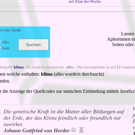
auf
Zitat der Woche
or oder Quelle
Lassen 
Aphorismen ein
Alles
Seiten oder
Texte
begriff:
klima
- Es wurde/n durchsucht:
alles
- Das Anzeigelimit ist auf
12
eingeste
nen welche enthalten:
klima
(alles wurde/n durchsucht)
unden.
ie Anzeige der Quellcodes zur statischen Einbindung mittels JavaScript
W
Die genetische Kraft ist die Mutter aller Bildungen auf
f
j
der Erde, der das Klima feindlich oder freundlich nur
E
zuwirket.
v
Johann Gottfried von Herder