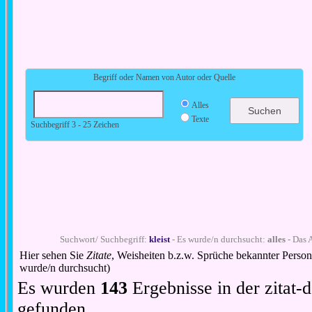
Begriff oder Namen von Autor oder Quelle
Alles
Texte
Suchbegriff 3 - 25 Zeichen
Suchwort/ Suchbegriff:
kleist
- Es wurde/n durchsucht:
alles
- Das 
Hier sehen Sie
Zitate
, Weisheiten b.z.w. Sprüche bekannter Perso
wurde/n durchsucht)
Es wurden
143
Ergebnisse in der zitat
gefunden.