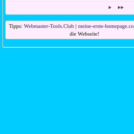
Tipps:
Webmaster-Tools.Club
|
meine-erste-homepage.c
die Webseite!