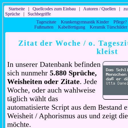
Startseite
|
Quellcodes zum Einbau
|
Autoren / Quellen
|
zu
Sprüche
|
Suchbegriffe
Tageszitate
Krankengymnastik Kinder
Pflege? 
Fußmatten
Kabelfertigung
Keramik Türschilder
Zitat der Woche / o. Tageszi
kleist
In unserer Datenbank befinden
sich nunmehr
5.880 Sprüche,
Weisheiten oder Zitate
. Jede
Woche, oder auch wahlweise
täglich wählt das
automatisierte Script aus dem Bestand ei
Weisheit / Aphorismus aus und zeigt di
möchte.