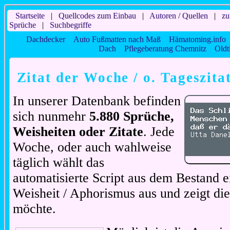
Startseite
|
Quellcodes zum Einbau
|
Autoren / Quellen
|
zu
Sprüche
|
Suchbegriffe
Dachdecker
Auto Fußmatten nach Maß
Hämatoming.info
Dach
Pflegeberatung Chemnitz
Oldt
Zitat der Woche / o. Tageszita
In unserer Datenbank befinden
sich nunmehr
5.880 Sprüche,
Weisheiten oder Zitate
. Jede
Woche, oder auch wahlweise
täglich wählt das
automatisierte Script aus dem Bestand ei
Weisheit / Aphorismus aus und zeigt di
möchte.