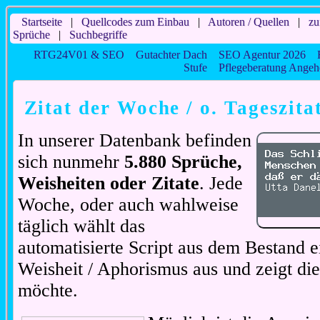
Startseite
|
Quellcodes zum Einbau
|
Autoren / Quellen
|
zu
Sprüche
|
Suchbegriffe
RTG24V01 & SEO
Gutachter Dach
SEO Agentur 2026
Stufe
Pflegeberatung Angeh
Zitat der Woche / o. Tageszita
In unserer Datenbank befinden
sich nunmehr
5.880 Sprüche,
Weisheiten oder Zitate
. Jede
Woche, oder auch wahlweise
täglich wählt das
automatisierte Script aus dem Bestand ei
Weisheit / Aphorismus aus und zeigt di
möchte.