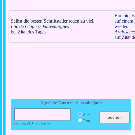
Ein toter E
Selbst die besten Schriftsteller reden zu viel.
auf einem 
Luc de Clapiers Vauvenargues
wieder.
bei
Zitat des Tages
Arabische
auf
Zitat 
Begriff oder Namen von Autor oder Quelle
Alles
Texte
Suchbegriff 3 - 25 Zeichen