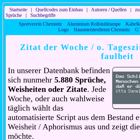
Startseite
|
Quellcodes zum Einbau
|
Autoren / Quellen
|
zu
Sprüche
|
Suchbegriffe
Sportverein Chemnitz
Aluminium Rollstuhlrampe
Kabelk
Logo
Hausmeisterdienst Chemnitz
GT
Zitat der Woche / o. Tageszi
faulheit
In unserer Datenbank befinden
sich nunmehr
5.880 Sprüche,
Weisheiten oder Zitate
. Jede
Woche, oder auch wahlweise
täglich wählt das
automatisierte Script aus dem Bestand ei
Weisheit / Aphorismus aus und zeigt di
möchte.