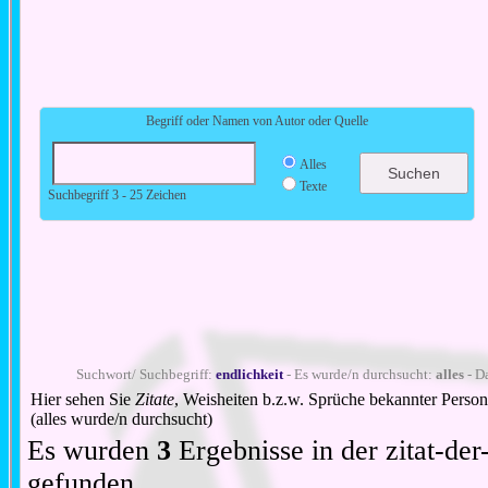
Begriff oder Namen von Autor oder Quelle
Alles
Texte
Suchbegriff 3 - 25 Zeichen
Suchwort/ Suchbegriff:
endlichkeit
- Es wurde/n durchsucht:
alles
- Da
Hier sehen Sie
Zitate
, Weisheiten b.z.w. Sprüche bekannter Perso
(alles wurde/n durchsucht)
Es wurden
3
Ergebnisse in der zitat-d
gefunden.