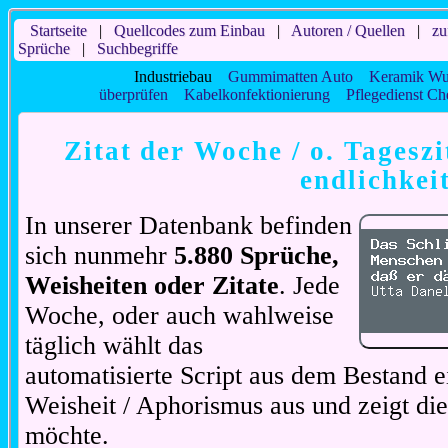
Startseite
|
Quellcodes zum Einbau
|
Autoren / Quellen
|
zu
Sprüche
|
Suchbegriffe
Industriebau
Gummimatten Auto
Keramik Wu
überprüfen
Kabelkonfektionierung
Pflegedienst Ch
Zitat der Woche / o. Tageszi
endlichkei
In unserer Datenbank befinden
sich nunmehr
5.880 Sprüche,
Weisheiten oder Zitate
. Jede
Woche, oder auch wahlweise
täglich wählt das
automatisierte Script aus dem Bestand ei
Weisheit / Aphorismus aus und zeigt di
möchte.