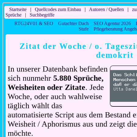
Startseite
|
Quellcodes zum Einbau
|
Autoren / Quellen
|
zu
Sprüche
|
Suchbegriffe
RTG24V01 & SEO
Gutachter Dach
SEO Agentur 2026
Stufe
Pflegeberatung Angeh
Zitat der Woche / o. Tageszi
demokrit
In unserer Datenbank befinden
sich nunmehr
5.880 Sprüche,
Weisheiten oder Zitate
. Jede
Woche, oder auch wahlweise
täglich wählt das
automatisierte Script aus dem Bestand ei
Weisheit / Aphorismus aus und zeigt di
möchte.