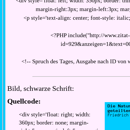
<div style='float: left; width: 350px; border: thi
margin-right:3px; margin-left:3px; ma
<p style='text-align: center; font-style: italic
<?PHP include("http://www.zitat
id=929&anzeigen=1&text=0
<!-- Spruch des Tages, Ausgabe nach ID von 
Bild, schwarze Schrift:
Quellcode:
<div style='float: right; width:
360px; border: none; margin-