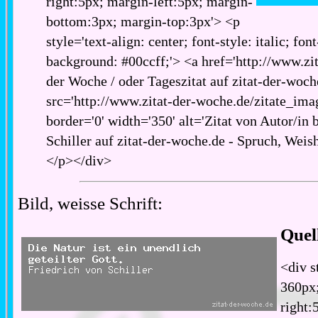
right:5px; margin-left:5px; margin-
bottom:3px; margin-top:3px'> <p
style='text-align: center; font-style: italic; fon
background: #00ccff;'> <a href='http://www.zita
der Woche / oder Tageszitat auf zitat-der-woch
src='http://www.zitat-der-woche.de/zitate_imag
border='0' width='350' alt='Zitat von Autor/in 
Schiller auf zitat-der-woche.de - Spruch, Weish
</p></div>
Bild, weisse Schrift:
Quel
<div s
360px;
right: