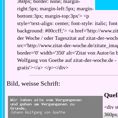
360px; border: none; margin-
right:5px; margin-left:5px; margin-
bottom:3px; margin-top:3px'> <p
style='text-align: center; font-style: italic; fon
background: #00ccff;'> <a href='http://www.zita
der Woche / oder Tageszitat auf zitat-der-woch
src='http://www.zitat-der-woche.de/zitate_imag
border='0' width='350' alt='Zitat von Autor/in 
Wolfgang von Goethe auf zitat-der-woche.de - 
gratis'></a> </p></div>
Bild, weisse Schrift:
Quel
<div s
360px;