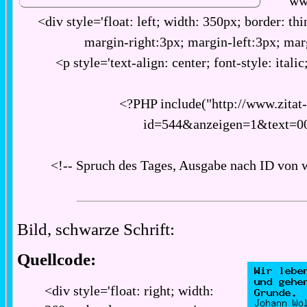
ww
<div style='float: left; width: 350px; border: thi
margin-right:3px; margin-left:3px; ma
<p style='text-align: center; font-style: italic
<?PHP include("http://www.zitat
id=544&anzeigen=1&text=0
<!-- Spruch des Tages, Ausgabe nach ID von 
Bild, schwarze Schrift:
Quellcode:
<div style='float: right; width: