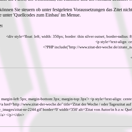
 können Sie steuern ob unter festgeleten Voraussetzungen das Zitet nich
 Sie unter 'Quellcodes zum Einbau' im Menue.
e:
<div style='float: left; width: 350px; border: thin silver outset; border-radiu
<p style='text-align: ce
<?PHP include("http://www.zitat-der-woche.de/zita
; margin-left:5px; margin-bottom:3px; margin-top:3px'> <p style='text-align: center
 <a href='http://www.zitat-der-woche.de/' title='Zitat der Woche / oder Tageszitat auf 
images/zitat-nr-2244.gif' border='0' width='350' alt='Zitat von Autor/in b.z.w. Que
></a> </p></div>