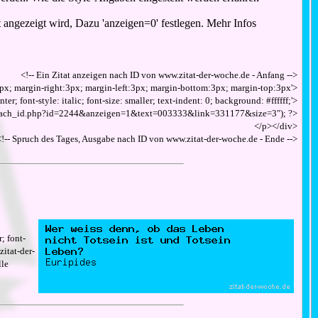
t angezeigt wird, Dazu 'anzeigen=0' festlegen. Mehr Infos
<!-- Ein Zitat anzeigen nach ID von www.zitat-der-woche.de - Anfang -->
s: 8px; margin-right:3px; margin-left:3px; margin-bottom:3px; margin-top:3px'>
nter; font-style: italic; font-size: smaller; text-indent: 0; background: #ffffff;'>
te_nach_id.php?id=2244&anzeigen=1&text=003333&link=331177&size=3"); ?>
</p></div>
<!-- Spruch des Tages, Ausgabe nach ID von www.zitat-der-woche.de - Ende -->
; font-
zitat-der-
lle