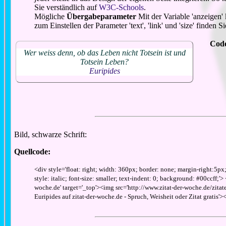
Sie verständlich auf
W3C-Schools
.
Mögliche
Übergabeparameter
Mit der Variable 'anzeigen'
zum Einstellen der Parameter 'text', 'link' und 'size' finden
Cod
Wer weiss denn, ob das Leben nicht Totsein ist und
Totsein Leben?
Euripides
Bild, schwarze Schrift:
Quellcode:
<div style='float: right; width: 360px; border: none; margin-right:5px
style: italic; font-size: smaller; text-indent: 0; background: #00ccff;'>
woche.de' target='_top'><img src='http://www.zitat-der-woche.de/zitate_
Euripides auf zitat-der-woche.de - Spruch, Weisheit oder Zitat gratis'