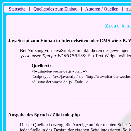
Startseite
|
Quellcodes zum Einbau
|
Autoren / Quellen
|
zu
Zitat b.
JavaScript zum Einbau in Internetseiten oder CMS wie z.B. 
Bei Nutzung von JavaSript, zum inkludieren des jeweiligen 
.js ist unser Tipp für WORDPRESS:
Ein Text Widget wählen
Quelltext:
<!-- zitat-der-woche.de .js - Start -->
<script type="text/javascript" src="http://www.zitat-der-woche.
<!-- zitat-der-woche.de .js - Ende -->
Ausgabe des Spruch / Zitat mit .php
Dieser Quelltext erzeugt die Anzeige auf der rechten Seite
jeder Stelle in das Design der eigenen Seite integrieren. S