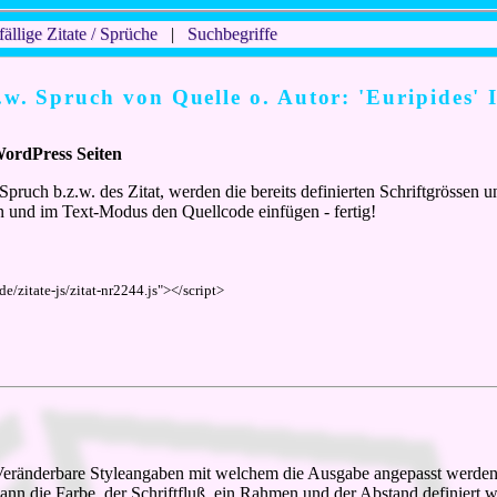
fällige Zitate / Sprüche
|
Suchbegriffe
z.w. Spruch von Quelle o. Autor: 'Euripides' 
WordPress Seiten
Spruch b.z.w. des Zitat, werden die bereits definierten Schriftgrösse
 und im Text-Modus den Quellcode einfügen - fertig!
de/zitate-js/zitat-nr2244.js"></script>
. Veränderbare Styleangaben mit welchem die Ausgabe angepasst werden k
o kann die Farbe, der Schriftfluß, ein Rahmen und der Abstand definiert