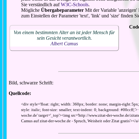
Sie verständlich auf
W3C-Schools
.
Mögliche
Übergabeparameter
Mit der Variable 'anzeigen'
zum Einstellen der Parameter 'text', 'link' und 'size' finden
Cod
Von einem bestimmten Alter an ist jeder Mensch für
sein Gesicht verantwortlich.
Albert Camus
Bild, schwarze Schrift:
Quellcode:
<div style='float: right; width: 360px; border: none; margin-right:5px
style: italic; font-size: smaller; text-indent: 0; background: #00ccff;'>
woche.de' target='_top'><img src='http://www.zitat-der-woche.de/zitate_
Camus auf zitat-der-woche.de - Spruch, Weisheit oder Zitat gratis'></