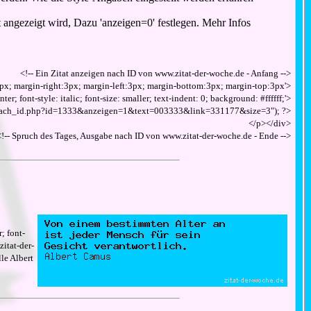
t angezeigt wird, Dazu 'anzeigen=0' festlegen. Mehr Infos
<!-- Ein Zitat anzeigen nach ID von www.zitat-der-woche.de - Anfang -->
s: 8px; margin-right:3px; margin-left:3px; margin-bottom:3px; margin-top:3px'>
nter; font-style: italic; font-size: smaller; text-indent: 0; background: #ffffff;'>
te_nach_id.php?id=1333&anzeigen=1&text=003333&link=331177&size=3"); ?>
</p></div>
<!-- Spruch des Tages, Ausgabe nach ID von www.zitat-der-woche.de - Ende -->
; font-
zitat-der-
le Albert