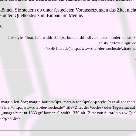
 können Sie steuern ob unter festgeleten Voraussetzungen das Zitet nich
 Sie unter 'Quellcodes zum Einbau' im Menue.
e:
<div style='float: left; width: 350px; border: thin silver outset; border-radiu
<p style='text-align: ce
<?PHP include("http://www.zitat-der-woche.de/zita
; margin-left:5px; margin-bottom:3px; margin-top:3px'> <p style='text-align: center
 <a href='http://www.zitat-der-woche.de/' title='Zitat der Woche / oder Tageszitat auf 
images/zitat-nr-1333.gif' border='0' width='350' alt='Zitat von Autor/in b.z.w. Quel
a> </p></div>