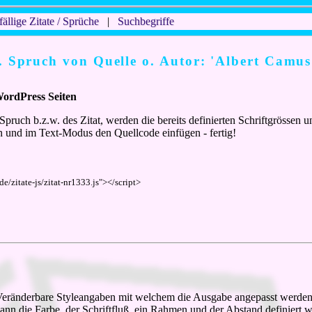
fällige Zitate / Sprüche
|
Suchbegriffe
w. Spruch von Quelle o. Autor: 'Albert Camus
WordPress Seiten
Spruch b.z.w. des Zitat, werden die bereits definierten Schriftgrösse
 und im Text-Modus den Quellcode einfügen - fertig!
de/zitate-js/zitat-nr1333.js"></script>
. Veränderbare Styleangaben mit welchem die Ausgabe angepasst werden k
o kann die Farbe, der Schriftfluß, ein Rahmen und der Abstand definiert