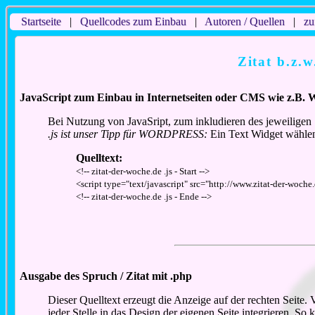
Startseite
|
Quellcodes zum Einbau
|
Autoren / Quellen
|
zu
Zitat b.z.
JavaScript zum Einbau in Internetseiten oder CMS wie z.B. 
Bei Nutzung von JavaSript, zum inkludieren des jeweiligen 
.js ist unser Tipp für WORDPRESS:
Ein Text Widget wählen
Quelltext:
<!-- zitat-der-woche.de .js - Start -->
<script type="text/javascript" src="http://www.zitat-der-woche.
<!-- zitat-der-woche.de .js - Ende -->
Ausgabe des Spruch / Zitat mit .php
Dieser Quelltext erzeugt die Anzeige auf der rechten Seite
jeder Stelle in das Design der eigenen Seite integrieren. S