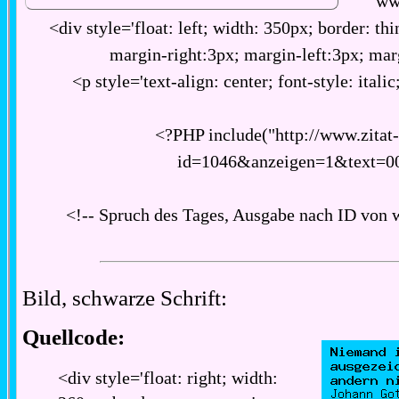
ww
<div style='float: left; width: 350px; border: thi
margin-right:3px; margin-left:3px; ma
<p style='text-align: center; font-style: italic
<?PHP include("http://www.zitat
id=1046&anzeigen=1&text=0
<!-- Spruch des Tages, Ausgabe nach ID von 
Bild, schwarze Schrift:
Quellcode:
<div style='float: right; width: