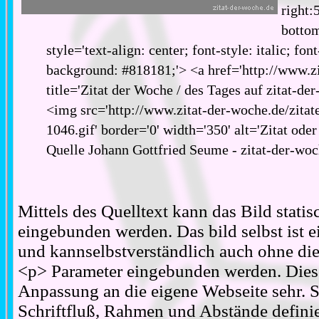
right:
bottom
style='text-align: center; font-style: italic; fon
background: #818181;'> <a href='http://www.zi
title='Zitat der Woche / des Tages auf zitat-de
<img src='http://www.zitat-der-woche.de/zitat
1046.gif' border='0' width='350' alt='Zitat ode
Quelle Johann Gottfried Seume - zitat-der-wo
Mittels des Quelltext kann das Bild stati
eingebunden werden. Das bild selbst ist ei
und kannselbstverständlich auch ohne d
<p> Parameter eingebunden werden. Diese
Anpassung an die eigene Webseite sehr. S
Schriftfluß, Rahmen und Abstände definie