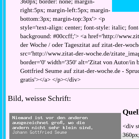
360px; border: none; margin-
right:5px; margin-left:5px; margin-
bottom:3px; margin-top:3px'> <p
style='text-align: center; font-style: italic; fon
background: #00ccff;'> <a href='http://www.zita
der Woche / oder Tageszitat auf zitat-der-woch
src='http://www.zitat-der-woche.de/zitate_imag
border='0' width='350' alt='Zitat von Autor/in 
Gottfried Seume auf zitat-der-woche.de - Spruc
gratis'></a> </p></div>
Bild, weisse Schrift:
Quel
<div s
360px;