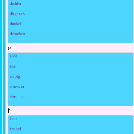
dichter
diogenes
dunkel
demokrit
e
erde
ehe
erfolg
emerson
einstein
f
frau
freund