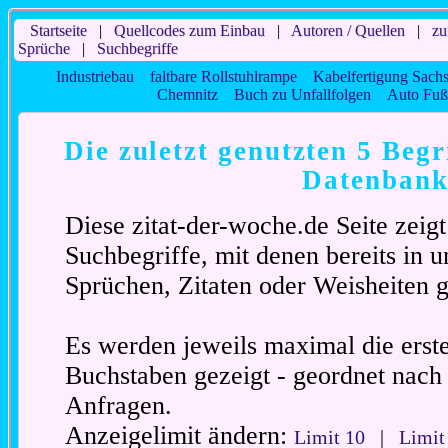
Startseite
|
Quellcodes zum Einbau
|
Autoren / Quellen
|
zu
Sprüche
|
Suchbegriffe
Industriebau
faltbare Rollstuhlrampe
Kabelfertigung Sach
Chemnitz
Buch zu Unfallfolgen
Auto Fuß
Die zuletzt genutzten 5 Begr
Datenban
Diese zitat-der-woche.de Seite zeig
Suchbegriffe, mit denen bereits in 
Sprüchen, Zitaten oder Weisheiten 
Es werden jeweils maximal die erst
Buchstaben gezeigt - geordnet nach 
Anfragen.
Anzeigelimit ändern:
Limit 10
|
Limit