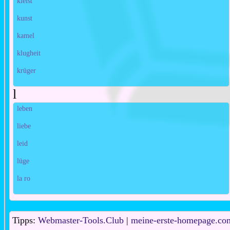
kleist
kunst
kamel
klugheit
krüger
l
leben
liebe
leid
lüge
la ro
Tipps:
Webmaster-Tools.Club
|
meine-erste-homepage.co