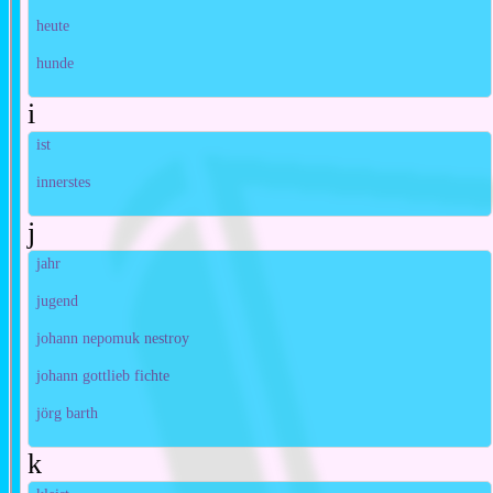
heute
hunde
i
ist
innerstes
j
jahr
jugend
johann nepomuk nestroy
johann gottlieb fichte
jörg barth
k