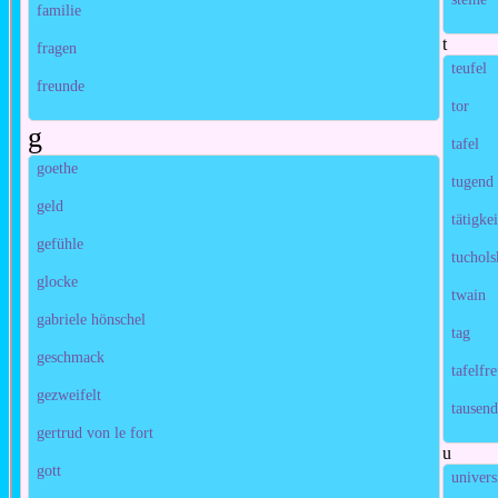
familie
t
fragen
teufel
freunde
tor
g
tafel
goethe
tugend
geld
tätigkei
gefühle
tuchol
glocke
twain
gabriele hönschel
tag
geschmack
tafelfr
gezweifelt
tausend
gertrud von le fort
u
gott
univers