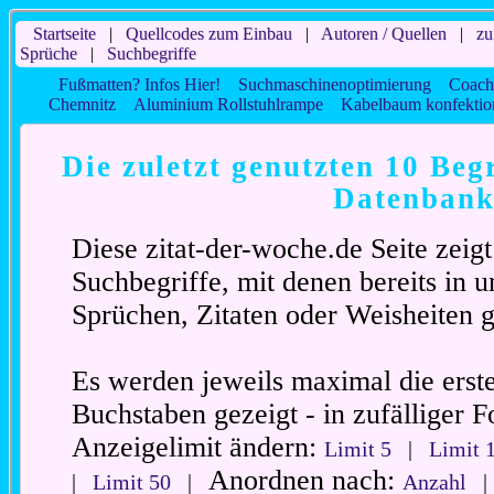
Startseite
|
Quellcodes zum Einbau
|
Autoren / Quellen
|
zu
Sprüche
|
Suchbegriffe
Fußmatten? Infos Hier!
Suchmaschinenoptimierung
Coach
Chemnitz
Aluminium Rollstuhlrampe
Kabelbaum konfektio
Die zuletzt genutzten 10 Begr
Datenban
Diese zitat-der-woche.de Seite zeig
Suchbegriffe, mit denen bereits in 
Sprüchen, Zitaten oder Weisheiten 
Es werden jeweils maximal die erst
Buchstaben gezeigt - in zufälliger F
Anzeigelimit ändern:
Limit 5
|
Limit 
Anordnen nach:
|
Limit 50
|
Anzahl