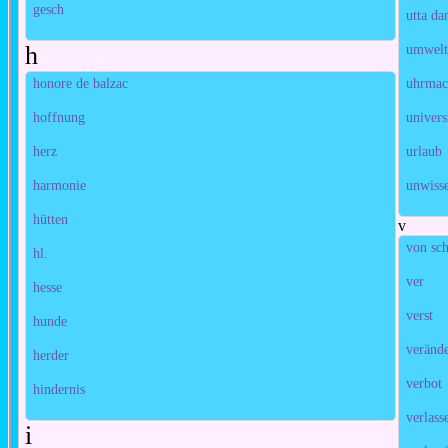
gesch
utta da
h
umwel
honore de balzac
uhrmac
hoffnung
univers
herz
urlaub
harmonie
unwiss
hütten
v
von sch
hl.
ver
hesse
verst
hunde
veränd
herder
verbot
hindernis
verlass
i