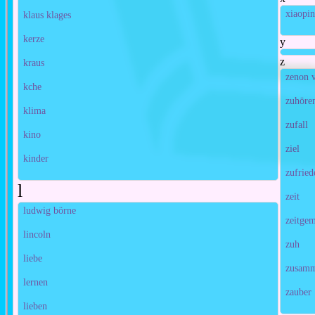
xiaopi
klaus klages
kerze
y
z
kraus
zenon v
kche
zuhöre
klima
zufall
kino
ziel
kinder
zufried
l
zeit
ludwig börne
zeitge
lincoln
zuh
liebe
zusamm
lernen
zauber
lieben