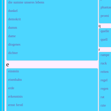
die summe unseres lebens
phantas
dunkel
promi
demokrit
q
dumm
quelle
dame
quell
diogenes
r
dichter
rampe
e
ruck
einstein
reiten
eisenbahn
regel
erde
regen
erkenntnis
rat
ernst ferstl
rzte