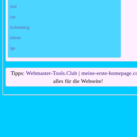
leid
latt
lichtenberg
lehren
lge
Tipps:
Webmaster-Tools.Club
|
meine-erste-homepage.
alles für die Webseite!