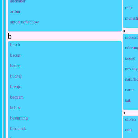
adenauer
mist
arthur
mensch
anton tschechow
n
b
nietzsc
busch
nderun
bacon
neues
bauen
nestroy
bücher
natürli
brenjo
natur
bequem
nat
belloc
o
besinnung
oliven
bismarck
omi