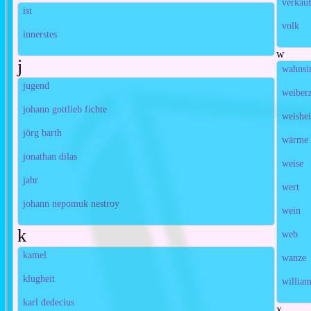
verkau
ist
volk
innerstes
w
j
wahnsi
jugend
weiber
johann gottlieb fichte
weishei
jörg barth
wärme
jonathan dilas
weise
jahr
wert
johann nepomuk nestroy
wein
k
web
kamel
wanze
klugheit
william
karl dedecius
x