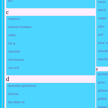
bro
ozean
oberfl
c
orakel
casanova
olive
clemens brentano
orff
calder
oscar w
che g
oliven
churchill
oberflä
christiansen
carl orff
p
perfekt
d
prinz
deutsches sprichwort
pflanze
dickson
politik
das leben ist
partner