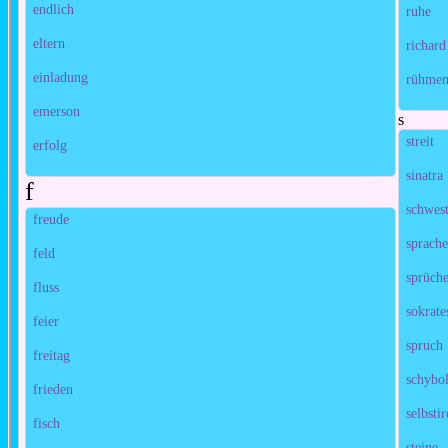
endlich
ruhe
eltern
richar
einladung
rühme
emerson
s
streit
erfolg
sinatra
f
schwes
freude
sprach
feld
sprüch
fluss
sokrate
feier
spruch
freitag
schybol
frieden
selbsti
fisch
steine