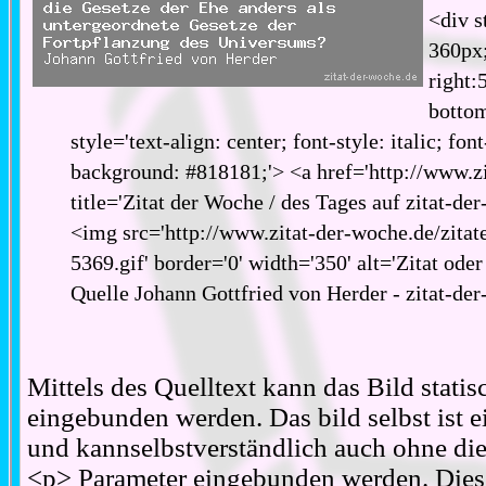
<div s
360px;
right:
bottom
style='text-align: center; font-style: italic; fon
background: #818181;'> <a href='http://www.zi
title='Zitat der Woche / des Tages auf zitat-de
<img src='http://www.zitat-der-woche.de/zitat
5369.gif' border='0' width='350' alt='Zitat ode
Quelle Johann Gottfried von Herder - zitat-de
Mittels des Quelltext kann das Bild stati
eingebunden werden. Das bild selbst ist ei
und kannselbstverständlich auch ohne d
<p> Parameter eingebunden werden. Diese