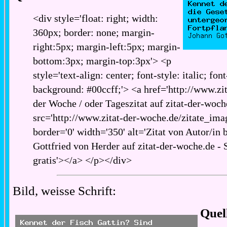
<div style='float: right; width:
360px; border: none; margin-
right:5px; margin-left:5px; margin-
bottom:3px; margin-top:3px'> <p
style='text-align: center; font-style: italic; fon
background: #00ccff;'> <a href='http://www.zita
der Woche / oder Tageszitat auf zitat-der-woch
src='http://www.zitat-der-woche.de/zitate_imag
border='0' width='350' alt='Zitat von Autor/in 
Gottfried von Herder auf zitat-der-woche.de - 
gratis'></a> </p></div>
Bild, weisse Schrift:
Quel