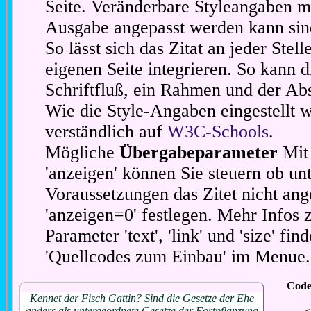
Seite. Veränderbare Styleangaben m
Ausgabe angepasst werden kann sin
So lässt sich das Zitat an jeder Stel
eigenen Seite integrieren. So kann d
Schriftfluß, ein Rahmen und der Abs
Wie die Style-Angaben eingestellt 
verständlich auf
W3C-Schools
.
Mögliche
Übergabeparameter
Mit 
'anzeigen' können Sie steuern ob unt
Voraussetzungen das Zitet nicht ang
'anzeigen=0' festlegen. Mehr Infos 
Parameter 'text', 'link' und 'size' fin
'Quellcodes zum Einbau' im Menue.
Code
Kennet der Fisch Gattin? Sind die Gesetze der Ehe
anders als untergeordnete Gesetze der Fortpflanzung