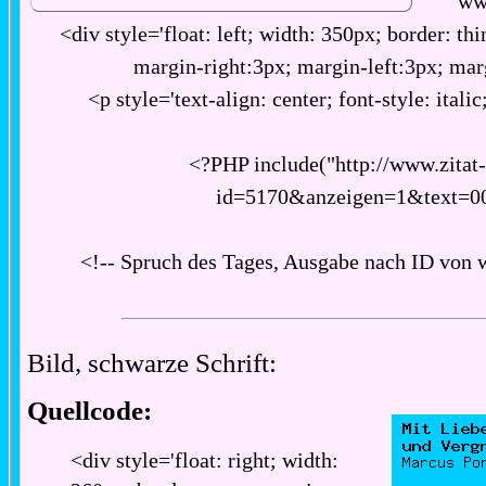
ww
<div style='float: left; width: 350px; border: thi
margin-right:3px; margin-left:3px; ma
<p style='text-align: center; font-style: italic
<?PHP include("http://www.zitat
id=5170&anzeigen=1&text=0
<!-- Spruch des Tages, Ausgabe nach ID von 
Bild, schwarze Schrift:
Quellcode:
<div style='float: right; width: