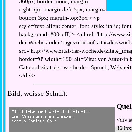
360px; border: none; margin-
right:5px; margin-left:5px; margin-
bottom:3px; margin-top:3px'> <p
style='text-align: center; font-style: italic; fon
background: #00ccff;'> <a href='http://www.zita
der Woche / oder Tageszitat auf zitat-der-woch
src='http://www.zitat-der-woche.de/zitate_imag
border='0' width='350' alt='Zitat von Autor/in 
Cato auf zitat-der-woche.de - Spruch, Weisheit
</div>
Bild, weisse Schrift:
Quel
<div s
360px;