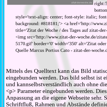
right:
bottom
style='text-align: center; font-style: italic; fon
background: #818181;'> <a href='http://www.zi
title='Zitat der Woche / des Tages auf zitat-de
<img src='http://www.zitat-der-woche.de/zitat
5170.gif' border='0' width='350' alt='Zitat ode
Quelle Marcus Portius Cato - zitat-der-woche.
Mittels des Quelltext kann das Bild stati
eingebunden werden. Das bild selbst ist ei
und kannselbstverständlich auch ohne d
<p> Parameter eingebunden werden. Diese
Anpassung an die eigene Webseite sehr. S
Schriftfluß, Rahmen und Abstände definie