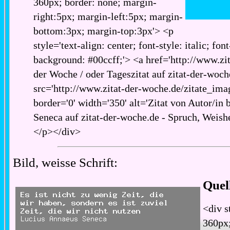
360px; border: none; margin-
right:5px; margin-left:5px; margin-
bottom:3px; margin-top:3px'> <p
style='text-align: center; font-style: italic; fon
background: #00ccff;'> <a href='http://www.zita
der Woche / oder Tageszitat auf zitat-der-woch
src='http://www.zitat-der-woche.de/zitate_imag
border='0' width='350' alt='Zitat von Autor/in
Seneca auf zitat-der-woche.de - Spruch, Weishe
</p></div>
Bild, weisse Schrift:
Quel
<div s
360px;