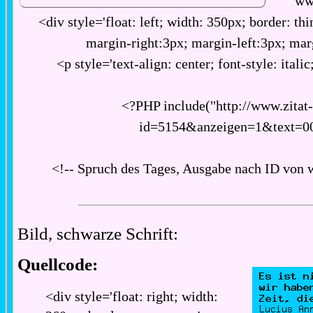
ww
<div style='float: left; width: 350px; border: thi
margin-right:3px; margin-left:3px; ma
<p style='text-align: center; font-style: italic
<?PHP include("http://www.zitat
id=5154&anzeigen=1&text=0
<!-- Spruch des Tages, Ausgabe nach ID von 
Bild, schwarze Schrift:
Quellcode:
<div style='float: right; width: