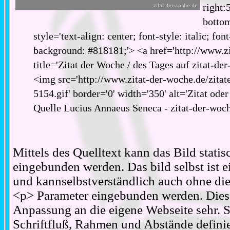
right:
bottom
style='text-align: center; font-style: italic; fon
background: #818181;'> <a href='http://www.zi
title='Zitat der Woche / des Tages auf zitat-de
<img src='http://www.zitat-der-woche.de/zitat
5154.gif' border='0' width='350' alt='Zitat ode
Quelle Lucius Annaeus Seneca - zitat-der-woc
Mittels des Quelltext kann das Bild stati
eingebunden werden. Das bild selbst ist ei
und kannselbstverständlich auch ohne d
<p> Parameter eingebunden werden. Diese
Anpassung an die eigene Webseite sehr. S
Schriftfluß, Rahmen und Abstände definie