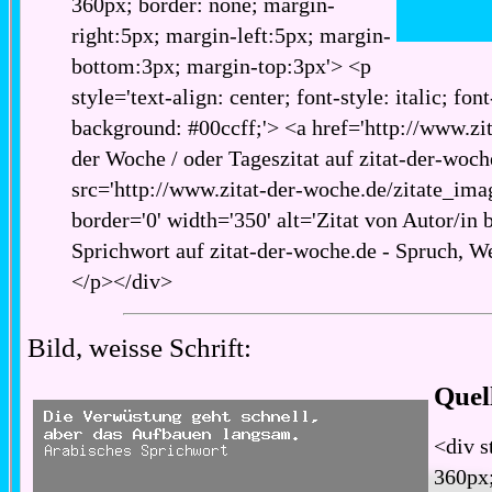
360px; border: none; margin-
right:5px; margin-left:5px; margin-
bottom:3px; margin-top:3px'> <p
style='text-align: center; font-style: italic; fon
background: #00ccff;'> <a href='http://www.zita
der Woche / oder Tageszitat auf zitat-der-woch
src='http://www.zitat-der-woche.de/zitate_imag
border='0' width='350' alt='Zitat von Autor/in 
Sprichwort auf zitat-der-woche.de - Spruch, We
</p></div>
Bild, weisse Schrift:
Quel
<div s
360px;