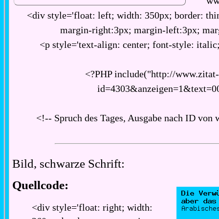
ww
<div style='float: left; width: 350px; border: thi
margin-right:3px; margin-left:3px; ma
<p style='text-align: center; font-style: italic
<?PHP include("http://www.zitat
id=4303&anzeigen=1&text=0
<!-- Spruch des Tages, Ausgabe nach ID von 
Bild, schwarze Schrift:
Quellcode:
<div style='float: right; width: