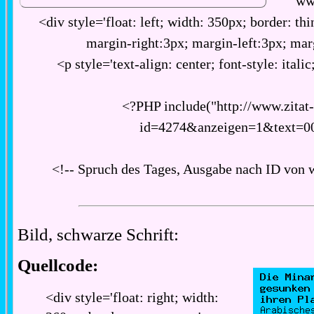
ww
<div style='float: left; width: 350px; border: thi
margin-right:3px; margin-left:3px; ma
<p style='text-align: center; font-style: italic
<?PHP include("http://www.zitat
id=4274&anzeigen=1&text=0
<!-- Spruch des Tages, Ausgabe nach ID von 
Bild, schwarze Schrift:
Quellcode:
<div style='float: right; width: