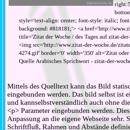
right:
bottom
style='text-align: center; font-style: italic; fon
background: #818181;'> <a href='http://www.zi
title='Zitat der Woche / des Tages auf zitat-de
<img src='http://www.zitat-der-woche.de/zitat
4274.gif' border='0' width='350' alt='Zitat ode
Quelle Arabisches Sprichwort - zitat-der-woch
Mittels des Quelltext kann das Bild stati
eingebunden werden. Das bild selbst ist ei
und kannselbstverständlich auch ohne d
<p> Parameter eingebunden werden. Diese
Anpassung an die eigene Webseite sehr. S
Schriftfluß, Rahmen und Abstände definie