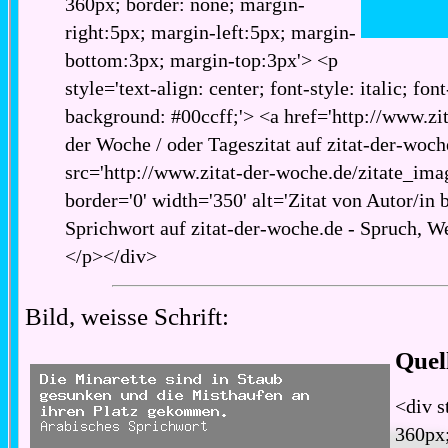
360px; border: none; margin-
right:5px; margin-left:5px; margin-
bottom:3px; margin-top:3px'> <p
style='text-align: center; font-style: italic; fon
background: #00ccff;'> <a href='http://www.zita
der Woche / oder Tageszitat auf zitat-der-woch
src='http://www.zitat-der-woche.de/zitate_imag
border='0' width='350' alt='Zitat von Autor/in 
Sprichwort auf zitat-der-woche.de - Spruch, We
</p></div>
Bild, weisse Schrift:
Quel
<div s
360px;