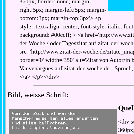
360px; border: none; margin-
right:5px; margin-left:5px; margin-
bottom:3px; margin-top:3px'> <p
style='text-align: center; font-style: italic; fon
background: #00ccff;'> <a href='http://www.zita
der Woche / oder Tageszitat auf zitat-der-woch
src='http://www.zitat-der-woche.de/zitate_imag
border='0' width='350' alt='Zitat von Autor/in 
Vauvenargues auf zitat-der-woche.de - Spruch, 
</a> </p></div>
Bild, weisse Schrift:
Quel
<div s
360px;