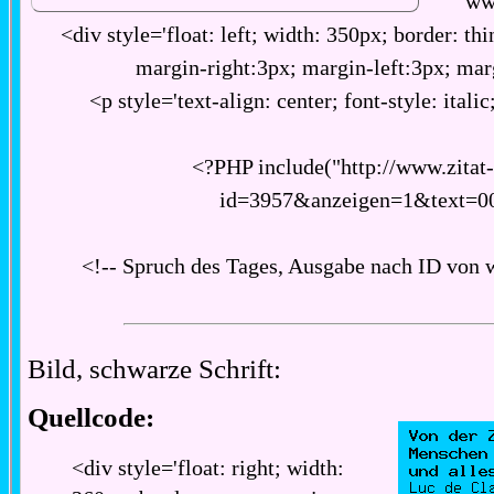
ww
<div style='float: left; width: 350px; border: thi
margin-right:3px; margin-left:3px; ma
<p style='text-align: center; font-style: italic
<?PHP include("http://www.zitat
id=3957&anzeigen=1&text=0
<!-- Spruch des Tages, Ausgabe nach ID von 
Bild, schwarze Schrift:
Quellcode:
<div style='float: right; width: