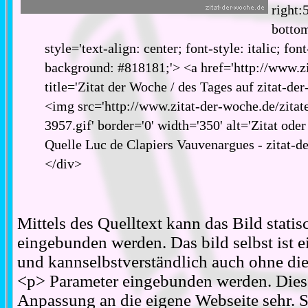
right:
bottom
style='text-align: center; font-style: italic; fon
background: #818181;'> <a href='http://www.zi
title='Zitat der Woche / des Tages auf zitat-de
<img src='http://www.zitat-der-woche.de/zitat
3957.gif' border='0' width='350' alt='Zitat ode
Quelle Luc de Clapiers Vauvenargues - zitat-d
</div>
Mittels des Quelltext kann das Bild stati
eingebunden werden. Das bild selbst ist ei
und kannselbstverständlich auch ohne d
<p> Parameter eingebunden werden. Diese
Anpassung an die eigene Webseite sehr. S