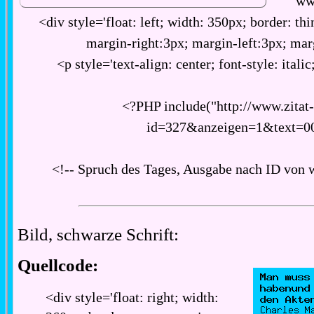
ww
<div style='float: left; width: 350px; border: thi
margin-right:3px; margin-left:3px; ma
<p style='text-align: center; font-style: italic
<?PHP include("http://www.zitat
id=327&anzeigen=1&text=0
<!-- Spruch des Tages, Ausgabe nach ID von 
Bild, schwarze Schrift:
Quellcode:
<div style='float: right; width: