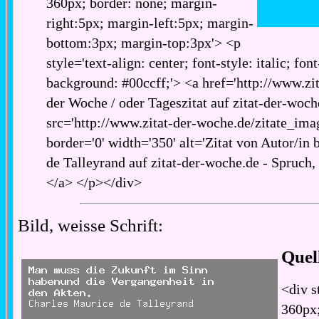
360px; border: none; margin-
right:5px; margin-left:5px; margin-
bottom:3px; margin-top:3px'> <p
style='text-align: center; font-style: italic; fon
background: #00ccff;'> <a href='http://www.zita
der Woche / oder Tageszitat auf zitat-der-woch
src='http://www.zitat-der-woche.de/zitate_imag
border='0' width='350' alt='Zitat von Autor/in
de Talleyrand auf zitat-der-woche.de - Spruch, 
</a> </p></div>
Bild, weisse Schrift:
Quel
<div s
360px;