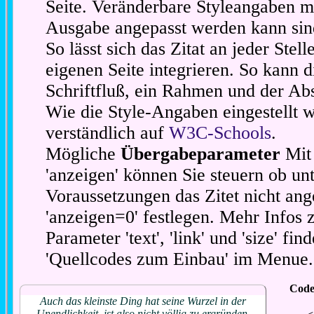
Seite. Veränderbare Styleangaben m
Ausgabe angepasst werden kann sin
So lässt sich das Zitat an jeder Stel
eigenen Seite integrieren. So kann d
Schriftfluß, ein Rahmen und der Abs
Wie die Style-Angaben eingestellt 
verständlich auf
W3C-Schools
.
Mögliche
Übergabeparameter
Mit 
'anzeigen' können Sie steuern ob unt
Voraussetzungen das Zitet nicht ang
'anzeigen=0' festlegen. Mehr Infos 
Parameter 'text', 'link' und 'size' fin
'Quellcodes zum Einbau' im Menue.
Code
Auch das kleinste Ding hat seine Wurzel in der
Unendlichkeit, ist also nicht völlig zu ergründen.