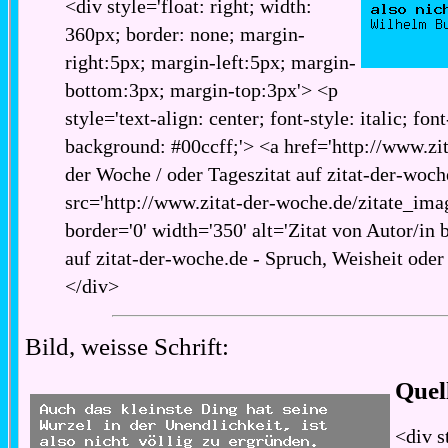
<div style='float: right; width:
360px; border: none; margin-
right:5px; margin-left:5px; margin-
bottom:3px; margin-top:3px'> <p
style='text-align: center; font-style: italic; fon
background: #00ccff;'> <a href='http://www.zita
der Woche / oder Tageszitat auf zitat-der-woch
src='http://www.zitat-der-woche.de/zitate_imag
border='0' width='350' alt='Zitat von Autor/in
auf zitat-der-woche.de - Spruch, Weisheit oder 
</div>
Bild, weisse Schrift:
Quel
<div s