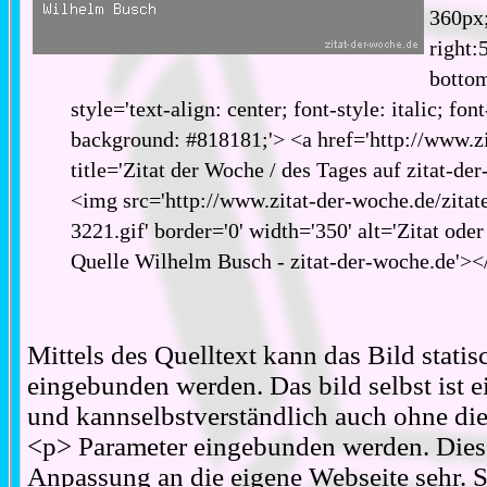
360px;
right:
bottom
style='text-align: center; font-style: italic; fon
background: #818181;'> <a href='http://www.zi
title='Zitat der Woche / des Tages auf zitat-de
<img src='http://www.zitat-der-woche.de/zitat
3221.gif' border='0' width='350' alt='Zitat ode
Quelle Wilhelm Busch - zitat-der-woche.de'><
Mittels des Quelltext kann das Bild stati
eingebunden werden. Das bild selbst ist ei
und kannselbstverständlich auch ohne d
<p> Parameter eingebunden werden. Diese
Anpassung an die eigene Webseite sehr. S