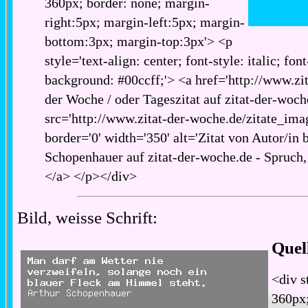
360px; border: none; margin-
right:5px; margin-left:5px; margin-
bottom:3px; margin-top:3px'> <p
style='text-align: center; font-style: italic; fon
background: #00ccff;'> <a href='http://www.zita
der Woche / oder Tageszitat auf zitat-der-woch
src='http://www.zitat-der-woche.de/zitate_imag
border='0' width='350' alt='Zitat von Autor/in 
Schopenhauer auf zitat-der-woche.de - Spruch, 
</a> </p></div>
Bild, weisse Schrift:
Quel
<div s
360px;