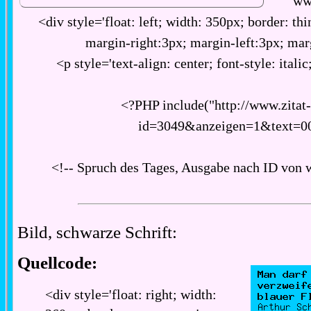
ww
<div style='float: left; width: 350px; border: thi
margin-right:3px; margin-left:3px; ma
<p style='text-align: center; font-style: italic
<?PHP include("http://www.zitat
id=3049&anzeigen=1&text=0
<!-- Spruch des Tages, Ausgabe nach ID von 
Bild, schwarze Schrift:
Quellcode:
<div style='float: right; width: