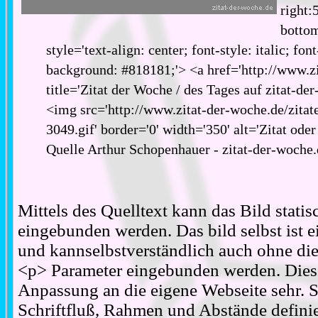
right:
bottom
style='text-align: center; font-style: italic; fon
background: #818181;'> <a href='http://www.zi
title='Zitat der Woche / des Tages auf zitat-de
<img src='http://www.zitat-der-woche.de/zitat
3049.gif' border='0' width='350' alt='Zitat ode
Quelle Arthur Schopenhauer - zitat-der-woche
Mittels des Quelltext kann das Bild stati
eingebunden werden. Das bild selbst ist ei
und kannselbstverständlich auch ohne d
<p> Parameter eingebunden werden. Diese
Anpassung an die eigene Webseite sehr. S
Schriftfluß, Rahmen und Abstände definie