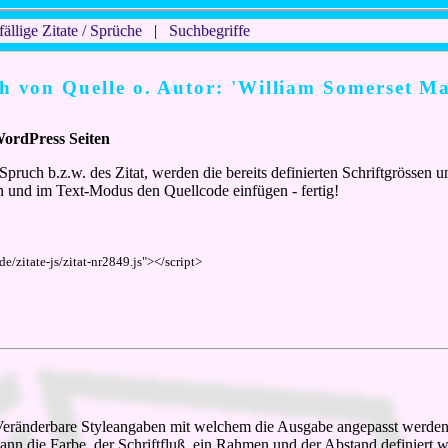
fällige Zitate / Sprüche
|
Suchbegriffe
ch von Quelle o. Autor: 'William Somerset 
WordPress Seiten
Spruch b.z.w. des Zitat, werden die bereits definierten Schriftgrösse
 und im Text-Modus den Quellcode einfügen - fertig!
de/zitate-js/zitat-nr2849.js"></script>
. Veränderbare Styleangaben mit welchem die Ausgabe angepasst werden k
o kann die Farbe, der Schriftfluß, ein Rahmen und der Abstand definiert