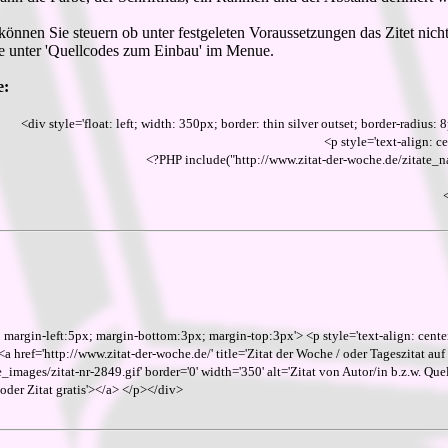
 können Sie steuern ob unter festgeleten Voraussetzungen das Zitet nich
 Sie unter 'Quellcodes zum Einbau' im Menue.
e:
<div style='float: left; width: 350px; border: thin silver outset; border-radiu
<p style='text-align: ce
<?PHP include("http://www.zitat-der-woche.de/zita
; margin-left:5px; margin-bottom:3px; margin-top:3px'> <p style='text-align: center
 <a href='http://www.zitat-der-woche.de/' title='Zitat der Woche / oder Tageszitat auf 
images/zitat-nr-2849.gif' border='0' width='350' alt='Zitat von Autor/in b.z.w. Que
der Zitat gratis'></a> </p></div>