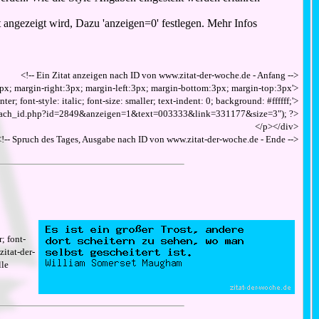
t angezeigt wird, Dazu 'anzeigen=0' festlegen. Mehr Infos
<!-- Ein Zitat anzeigen nach ID von www.zitat-der-woche.de - Anfang -->
s: 8px; margin-right:3px; margin-left:3px; margin-bottom:3px; margin-top:3px'>
nter; font-style: italic; font-size: smaller; text-indent: 0; background: #ffffff;'>
te_nach_id.php?id=2849&anzeigen=1&text=003333&link=331177&size=3"); ?>
</p></div>
<!-- Spruch des Tages, Ausgabe nach ID von www.zitat-der-woche.de - Ende -->
; font-
zitat-der-
lle