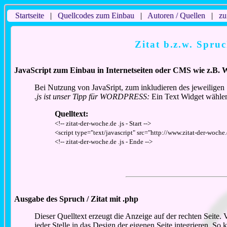
Startseite
|
Quellcodes zum Einbau
|
Autoren / Quellen
|
zu
Zitat b.z.w. Spru
JavaScript zum Einbau in Internetseiten oder CMS wie z.B. 
Bei Nutzung von JavaSript, zum inkludieren des jeweiligen 
.js ist unser Tipp für WORDPRESS:
Ein Text Widget wählen
Quelltext:
<!-- zitat-der-woche.de .js - Start -->
<script type="text/javascript" src="http://www.zitat-der-woche.
<!-- zitat-der-woche.de .js - Ende -->
Ausgabe des Spruch / Zitat mit .php
Dieser Quelltext erzeugt die Anzeige auf der rechten Seite
jeder Stelle in das Design der eigenen Seite integrieren. S