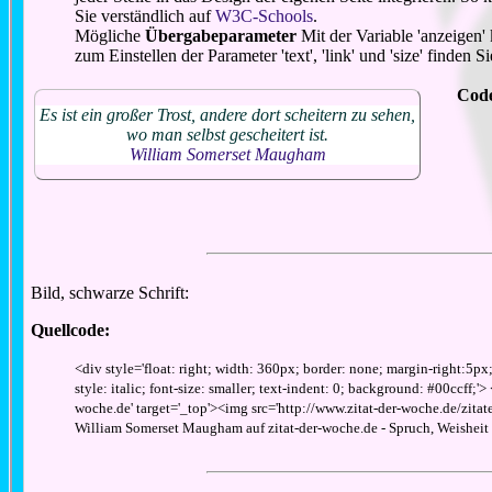
Sie verständlich auf
W3C-Schools
.
Mögliche
Übergabeparameter
Mit der Variable 'anzeigen'
zum Einstellen der Parameter 'text', 'link' und 'size' finden
Cod
Es ist ein großer Trost, andere dort scheitern zu sehen,
wo man selbst gescheitert ist.
William Somerset Maugham
Bild, schwarze Schrift:
Quellcode:
<div style='float: right; width: 360px; border: none; margin-right:5px
style: italic; font-size: smaller; text-indent: 0; background: #00ccff;'>
woche.de' target='_top'><img src='http://www.zitat-der-woche.de/zitate_
William Somerset Maugham auf zitat-der-woche.de - Spruch, Weisheit o