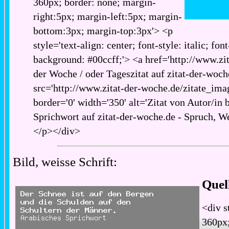
360px; border: none; margin-
right:5px; margin-left:5px; margin-
bottom:3px; margin-top:3px'> <p
style='text-align: center; font-style: italic; fon
background: #00ccff;'> <a href='http://www.zita
der Woche / oder Tageszitat auf zitat-der-woch
src='http://www.zitat-der-woche.de/zitate_imag
border='0' width='350' alt='Zitat von Autor/in 
Sprichwort auf zitat-der-woche.de - Spruch, We
</p></div>
Bild, weisse Schrift:
Quel
<div s
360px;