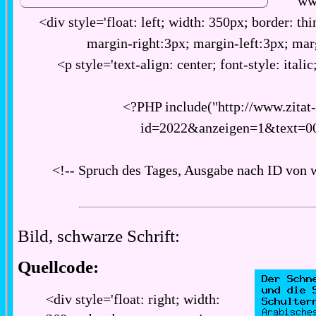
ww
<div style='float: left; width: 350px; border: thi
margin-right:3px; margin-left:3px; ma
<p style='text-align: center; font-style: italic
<?PHP include("http://www.zitat
id=2022&anzeigen=1&text=0
<!-- Spruch des Tages, Ausgabe nach ID von 
Bild, schwarze Schrift:
Quellcode:
<div style='float: right; width: