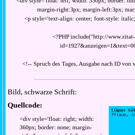
<div style='float: left; width: 350px; border: thi
margin-right:3px; margin-left:3px; ma
<p style='text-align: center; font-style: italic
<?PHP include("http://www.zitat
id=1927&anzeigen=1&text=0
<!-- Spruch des Tages, Ausgabe nach ID von 
Bild, schwarze Schrift:
Quellcode:
<div style='float: right; width:
360px; border: none; margin-