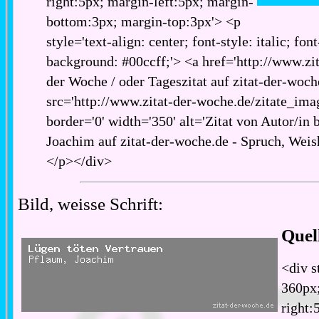
right:5px; margin-left:5px; margin-
bottom:3px; margin-top:3px'> <p
style='text-align: center; font-style: italic; fon
background: #00ccff;'> <a href='http://www.zita
der Woche / oder Tageszitat auf zitat-der-woch
src='http://www.zitat-der-woche.de/zitate_imag
border='0' width='350' alt='Zitat von Autor/in 
Joachim auf zitat-der-woche.de - Spruch, Weish
</p></div>
Bild, weisse Schrift:
Quel
<div s
360px;
right: