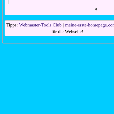
Tipps:
Webmaster-Tools.Club
|
meine-erste-homepage.co
für die Webseite!