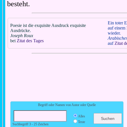
besteht.
Ein toter E
Poesie ist die exquisite Ausdruck exquisite
auf einem 
Ausdrücke.
wieder.
Joseph Roux
Arabische
bei
Zitat des Tages
auf
Zitat 
Begriff oder Namen von Autor oder Quelle
Alles
Texte
Suchbegriff 3 - 25 Zeichen