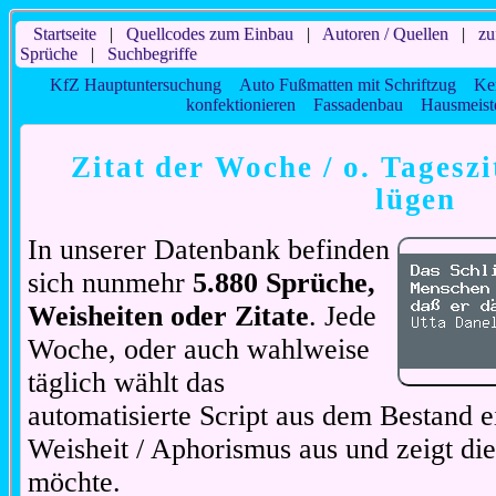
Startseite
|
Quellcodes zum Einbau
|
Autoren / Quellen
|
zu
Sprüche
|
Suchbegriffe
KfZ Hauptuntersuchung
Auto Fußmatten mit Schriftzug
Ke
konfektionieren
Fassadenbau
Hausmeist
Zitat der Woche / o. Tageszi
lügen
In unserer Datenbank befinden
sich nunmehr
5.880 Sprüche,
Weisheiten oder Zitate
. Jede
Woche, oder auch wahlweise
täglich wählt das
automatisierte Script aus dem Bestand ei
Weisheit / Aphorismus aus und zeigt di
möchte.