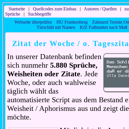
Startseite
|
Quellcodes zum Einbau
|
Autoren / Quellen
|
zu
Sprüche
|
Suchbegriffe
Webseite überprüfen
HU Frankenberg
Zahnarzt Termin On
Türschild mit Namen
KfZ Fußmatten nach Maß
Zitat der Woche / o. Tageszita
In unserer Datenbank befinden
sich nunmehr
5.880 Sprüche,
Weisheiten oder Zitate
. Jede
Woche, oder auch wahlweise
täglich wählt das
automatisierte Script aus dem Bestand ei
Weisheit / Aphorismus aus und zeigt di
möchte.